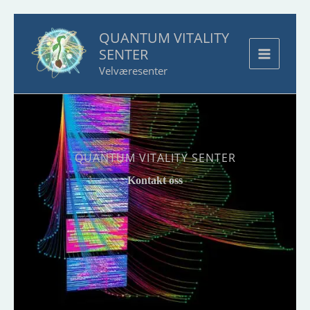
Hopp
QUANTUM VITALITY
rett
SENTER
til
Velværesenter
innholdet
QUANTUM VITALITY SENTER
Kontakt oss