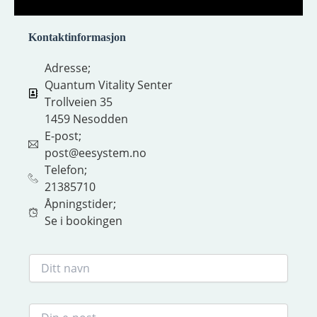
Kontaktinformasjon
Adresse;
Quantum Vitality Senter
Trollveien 35
1459 Nesodden
E-post;
post@eesystem.no
Telefon;
21385710
Åpningstider;
Se i bookingen
D
i
t
t
D
n