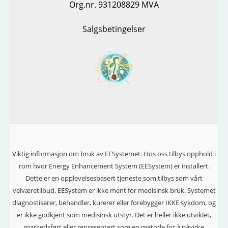
Org.nr. 931208829 MVA
Salgsbetingelser
Viktig informasjon om bruk av EESystemet. Hos oss tilbys opphold i
rom hvor Energy Enhancement System (EESystem) er installert.
Dette er en opplevelsesbasert tjeneste som tilbys som vårt
velværetilbud. EESystem er ikke ment for medisinsk bruk. Systemet
diagnostiserer, behandler, kurerer eller forebygger IKKE sykdom, og
er ikke godkjent som medisinsk utstyr. Det er heller ikke utviklet,
markedsført eller representert som en metode for å påvirke